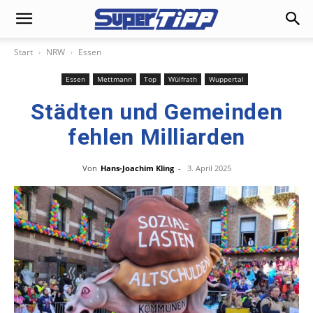
Start
NRW
Essen
Essen
Mettmann
Top
Wülfrath
Wuppertal
Städten und Gemeinden
fehlen Milliarden
Von
Hans-Joachim Kling
-
3. April 2025