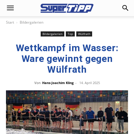
Start
Bildergalerien
Bildergalerien
Top
Wülfrath
Wettkampf im Wasser:
Ware gewinnt gegen
Wülfrath
Von
Hans-Joachim Kling
-
14. April 2025