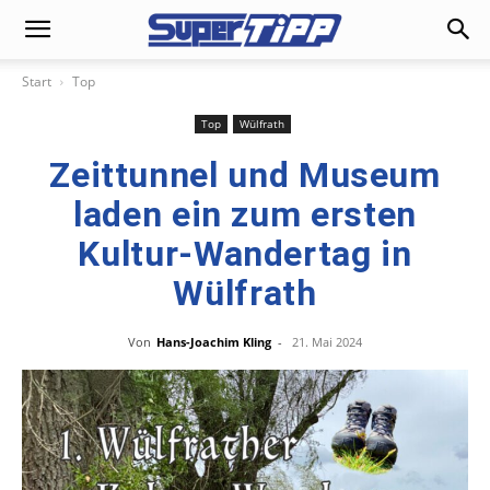
Start
Top
Top
Wülfrath
Zeittunnel und Museum
laden ein zum ersten
Kultur-Wandertag in
Wülfrath
Von
Hans-Joachim Kling
-
21. Mai 2024