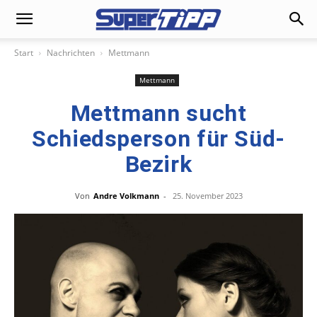
Start
Nachrichten
Mettmann
Mettmann
Mettmann sucht
Schiedsperson für Süd-
Bezirk
Von
Andre Volkmann
-
25. November 2023