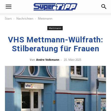
Start
Nachrichten
Mettmann
Mettmann
VHS Mettmann-Wülfrath:
Stilberatung für Frauen
Von
Andre Volkmann
-
25. März 2025