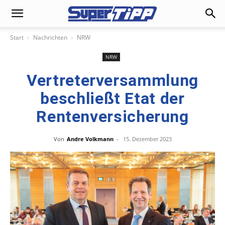
Start
Nachrichten
NRW
NRW
Vertreterversammlung
beschließt Etat der
Rentenversicherung
Von
Andre Volkmann
-
15. Dezember 2023