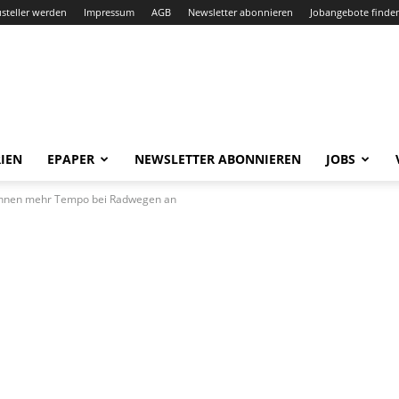
steller werden
Impressum
AGB
Newsletter abonnieren
Jobangebote finde
IEN
EPAPER
NEWSLETTER ABONNIEREN
JOBS
hnen mehr Tempo bei Radwegen an