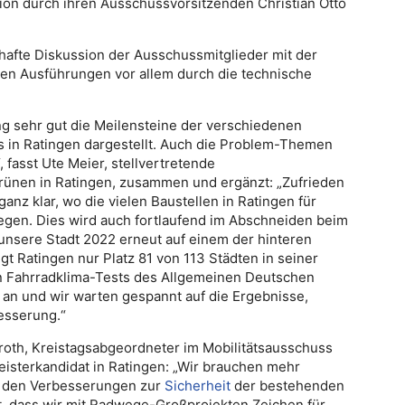
tion durch ihren Ausschussvorsitzenden Christian Otto
hafte Diskussion der Ausschussmitglieder mit der
rten Ausführungen vor allem durch die technische
ung sehr gut die Meilensteine der verschiedenen
 in Ratingen dargestellt. Auch die Problem-Themen
 fasst Ute Meier, stellvertretende
rünen in Ratingen, zusammen und ergänzt: „Zufrieden
anz klar, wo die vielen Baustellen in Ratingen für
egen. Dies wird auch fortlaufend im Abschneiden beim
unsere Stadt 2022 erneut auf einem der hinteren
gt Ratingen nur Platz 81 von 113 Städten in seiner
n Fahrradklima-Tests des Allgemeinen Deutschen
 an und wir warten gespannt auf die Ergebnisse,
esserung.“
roth, Kreistagsabgeordneter im Mobilitätsausschuss
sterkandidat in Ratingen: „Wir brauchen mehr
 den Verbesserungen zur
Sicherheit
der bestehenden
t, dass wir mit Radwege-Großprojekten Zeichen für