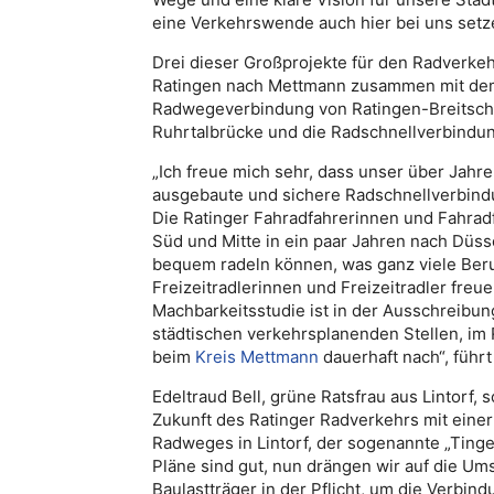
eine Verkehrswende auch hier bei uns setz
Drei dieser Großprojekte für den Radverke
Ratingen nach Mettmann zusammen mit de
Radwegeverbindung von Ratingen-Breitsch
Ruhrtalbrücke und die Radschnellverbindun
„Ich freue mich sehr, dass unser über Jahr
ausgebaute und sichere Radschnellverbindu
Die Ratinger Fahradfahrerinnen und Fahradf
Süd und Mitte in ein paar Jahren nach Düss
bequem radeln können, was ganz viele Ber
Freizeitradlerinnen und Freizeitradler freu
Machbarkeitsstudie ist in der Ausschreibun
städtischen verkehrsplanenden Stellen, im
beim
Kreis Mettmann
dauerhaft nach“, führ
Edeltraud Bell, grüne Ratsfrau aus Lintorf, s
Zukunft des Ratinger Radverkehrs mit einer
Radweges in Lintorf, der sogenannte „Tinge
Pläne sind gut, nun drängen wir auf die Um
Baulastträger in der Pflicht, um die Verbin