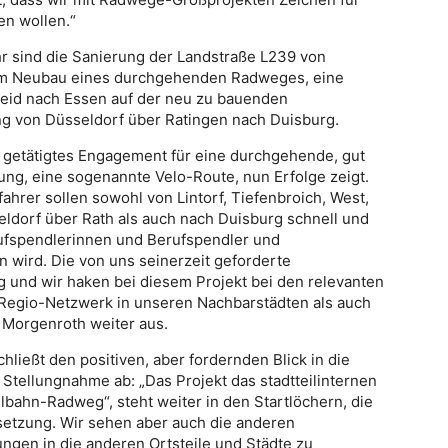
en wollen.“
hr sind die Sanierung der Landstraße L239 von
m Neubau eines durchgehenden Radweges, eine
eid nach Essen auf der neu zu bauenden
g von Düsseldorf über Ratingen nach Duisburg.
e getätigtes Engagement für eine durchgehende, gut
ng, eine sogenannte Velo-Route, nun Erfolge zeigt.
ahrer sollen sowohl von Lintorf, Tiefenbroich, West,
eldorf über Rath als auch nach Duisburg schnell und
ufspendlerinnen und Berufspendler und
en wird. Die von uns seinerzeit geforderte
g und wir haken bei diesem Projekt bei den relevanten
 Regio-Netzwerk in unseren Nachbarstädten als auch
t Morgenroth weiter aus.
chließt den positiven, aber fordernden Blick in die
 Stellungnahme ab: „Das Projekt das stadtteilinternen
lbahn-Radweg“, steht weiter in den Startlöchern, die
setzung. Wir sehen aber auch die anderen
dungen in die anderen Ortsteile und Städte zu