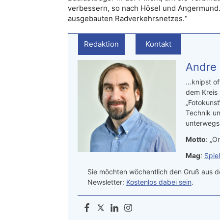
verbessern, so nach Hösel und Angermund. Z
ausgebauten Radverkehrsnetzes.“
Redaktion
Kontakt
Andre
…knipst of
dem Kreis
„Fotokunst
Technik un
unterwegs.
Motto
: „On
Mag
:
Spie
Sie möchten wöchentlich den Gruß aus de
Newsletter:
Kostenlos dabei sein
.