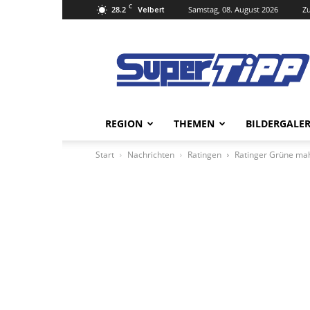
C
28.2
Samstag, 08. August 2026
Zu
Velbert
Super
Tipp
Online
REGION
THEMEN
BILDERGALER
Start
Nachrichten
Ratingen
Ratinger Grüne ma