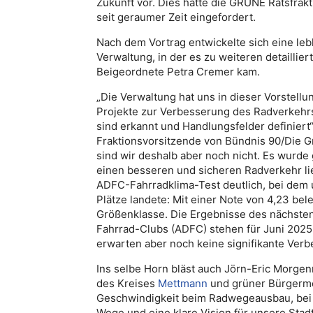
Zukunft vor. Dies hatte die GRÜNE Ratsfrak
seit geraumer Zeit eingefordert.
Nach dem Vortrag entwickelte sich eine leb
Verwaltung, in der es zu weiteren detaillie
Beigeordnete Petra Cremer kam.
„Die Verwaltung hat uns in dieser Vorstell
Projekte zur Verbesserung des Radverkehrs
sind erkannt und Handlungsfelder definiert“,
Fraktionsvorsitzende von Bündnis 90/Die G
sind wir deshalb aber noch nicht. Es wurde g
einen besseren und sicheren Radverkehr li
ADFC-Fahrradklima-Test deutlich, bei dem 
Plätze landete: Mit einer Note von 4,23 bele
Größenklasse. Die Ergebnisse des nächste
Fahrrad-Clubs (ADFC) stehen für Juni 2025
erwarten aber noch keine signifikante Verb
Ins selbe Horn bläst auch Jörn-Eric Morgen
des Kreises
Mettmann
und grüner Bürgermei
Geschwindigkeit beim Radwegeausbau, bei
Wege und eine klare Vision für unsere Stad