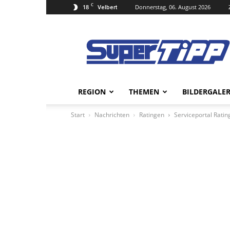
C
18
Donnerstag, 06. August 2026
Velbert
Super
Tipp
Online
REGION
THEMEN
BILDERGALER
Start
Nachrichten
Ratingen
Serviceportal Ratin