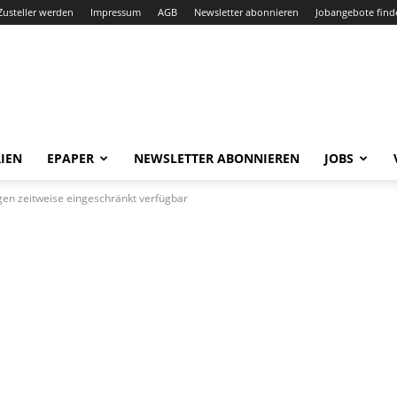
Zusteller werden
Impressum
AGB
Newsletter abonnieren
Jobangebote find
IEN
EPAPER
NEWSLETTER ABONNIEREN
JOBS
gen zeitweise eingeschränkt verfügbar