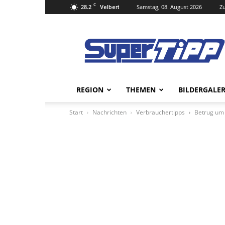
C
28.2
Samstag, 08. August 2026
Zu
Velbert
Super
Tipp
Online
REGION
THEMEN
BILDERGALER
Start
Nachrichten
Verbrauchertipps
Betrug um 