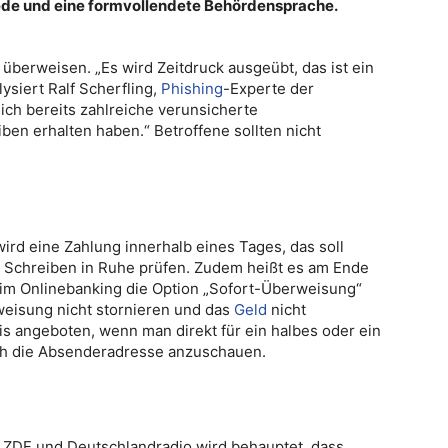
ede und eine formvollendete Behördensprache.
überweisen. „Es wird Zeitdruck ausgeübt, das ist ein
ysiert Ralf Scherfling,
Phishing
-Experte der
ch bereits zahlreiche verunsicherte
ben erhalten haben.“ Betroffene sollten nicht
ird eine Zahlung innerhalb eines Tages, das soll
s Schreiben in Ruhe prüfen. Zudem heißt es am Ende
im Onlinebanking die Option „Sofort-Überweisung“
eisung nicht stornieren und das
Geld
nicht
is angeboten, wenn man direkt für ein halbes oder ein
sich die Absenderadresse anzuschauen.
 ZDF und Deutschlandradio wird behauptet, dass