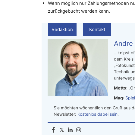
Wenn möglich nur Zahlungsmethoden nut
zurückgebucht werden kann.
Redaktion
Kontakt
Andre
…knipst of
dem Kreis
„Fotokunst
Technik un
unterwegs.
Motto
: „On
Mag
:
Spie
Sie möchten wöchentlich den Gruß aus de
Newsletter:
Kostenlos dabei sein
.