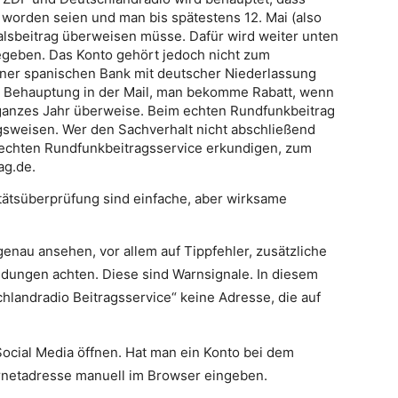
 worden seien und man bis spätestens 12. Mai (also
alsbeitrag überweisen müsse. Dafür wird weiter unten
egeben. Das Konto gehört jedoch nicht zum
einer spanischen Bank mit deutscher Niederlassung
die Behauptung in der Mail, man bekomme Rabatt, wenn
r ganzes Jahr überweise. Beim echten Rundfunkbeitrag
ngsweisen. Wer den Sachverhalt nicht abschließend
m echten Rundfunkbeitragsservice erkundigen, zum
ag.de.
tätsüberprüfung sind einfache, aber wirksame
genau ansehen, vor allem auf Tippfehler, zusätzliche
ungen achten. Diese sind Warnsignale. In diesem
chlandradio Beitragsservice“ keine Adresse, die auf
Social Media öffnen. Hat man ein Konto bei dem
ternetadresse manuell im Browser eingeben.