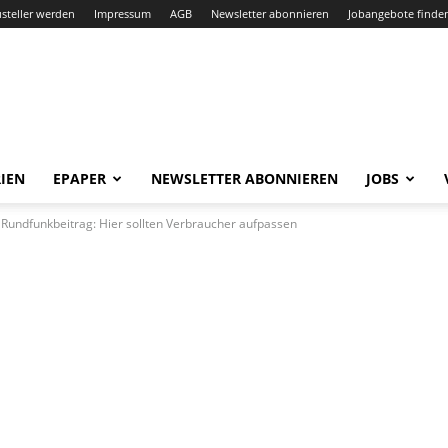
steller werden
Impressum
AGB
Newsletter abonnieren
Jobangebote finde
IEN
EPAPER
NEWSLETTER ABONNIEREN
JOBS
Rundfunkbeitrag: Hier sollten Verbraucher aufpassen