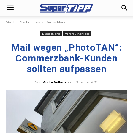
Start
Nachrichten
Deutschland
Deutschland
Verbrauchertipps
Mail wegen „PhotoTAN“:
Commerzbank-Kunden
sollten aufpassen
Von
Andre Volkmann
-
9. Januar 2024