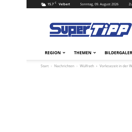
C
15.7
Sonntag, 09. August 2026
Zu
Velbert
Super
Tipp
Online
REGION
THEMEN
BILDERGALER
Start
Nachrichten
Wülfrath
Vorlesezeit in der 