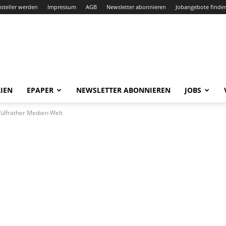
steller werden
Impressum
AGB
Newsletter abonnieren
Jobangebote finde
IEN
EPAPER
NEWSLETTER ABONNIEREN
JOBS
Wülfrather Medien-Welt