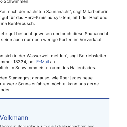
FKK-Schwimmen.
Zeit nach der nächsten Saunanacht“, sagt Mitarbeiterin
gut für das Herz-Kreislaufsys-tem, hilft der Haut und
Tina Benterbusch.
sehr gut besucht gewesen und auch diese Saunanacht
 seien auch nur noch wenige Karten im Vorverkauf
 sich in der Wasserwelt melden“, sagt Betriebsleiter
fnummer 18334, per
E-Mail
an
nlich im Schwimmmeisterraum des Hallenbades.
jeden Stammgast genauso, wie über jedes neue
er unsere Sauna erfahren möchte, kann uns gerne
inder.
 Volkmann
t Fotos in Schräglage, um die Lokalnachrichten aus