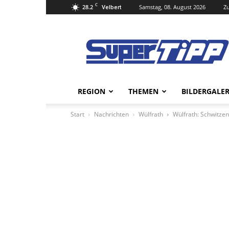
C
28.2
Samstag, 08. August 2026
Zu
Velbert
Super
Tipp
Online
REGION
THEMEN
BILDERGALER
Start
Nachrichten
Wülfrath
Wülfrath: Schwitzen