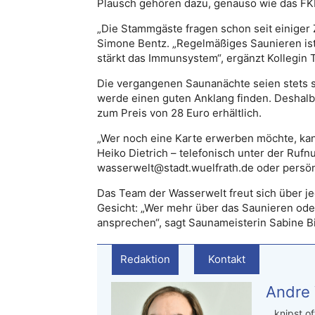
Plausch gehören dazu, genauso wie das 
„Die Stammgäste fragen schon seit einiger 
Simone Bentz. „Regelmäßiges Saunieren ist 
stärkt das Immunsystem“, ergänzt Kollegin 
Die vergangenen Saunanächte seien stets 
werde einen guten Anklang finden. Deshalb
zum Preis von 28 Euro erhältlich.
„Wer noch eine Karte erwerben möchte, kann
Heiko Dietrich – telefonisch unter der Ru
wasserwelt@stadt.wuelfrath.de oder persö
Das Team der Wasserwelt freut sich über 
Gesicht: „Wer mehr über das Saunieren od
ansprechen“, sagt Saunameisterin Sabine B
Redaktion
Kontakt
Andre
…knipst of