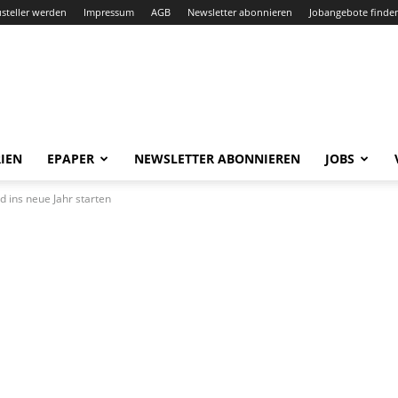
steller werden
Impressum
AGB
Newsletter abonnieren
Jobangebote finde
IEN
EPAPER
NEWSLETTER ABONNIEREN
JOBS
d ins neue Jahr starten