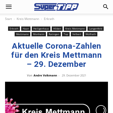
Start
Kreis Mettmann
Erkrath
Erkrath
Haan
Heiligenhaus
Hilden
Kreis Mettmann
Langenfeld
Mettmann
Monheim
Ratingen
Top
Velbert
Wülfrath
Aktuelle Corona-Zahlen
für den Kreis Mettmann
– 29. Dezember
Von
Andre Volkmann
-
29. Dezember 2021