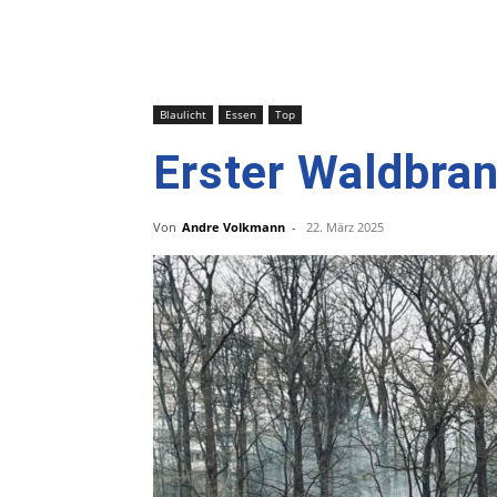
Blaulicht
Essen
Top
Erster Waldbran
Von
Andre Volkmann
-
22. März 2025