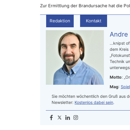
Zur Ermittlung der Brandursache hat die Po
Redaktion
Kontakt
Andre
…knipst of
dem Kreis
„Fotokunst
Technik un
unterwegs.
Motto
: „On
Mag
:
Spie
Sie möchten wöchentlich den Gruß aus de
Newsletter:
Kostenlos dabei sein
.