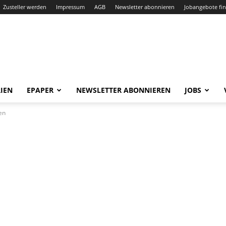
Zusteller werden
Impressum
AGB
Newsletter abonnieren
Jobangebote fi
IEN
EPAPER
NEWSLETTER ABONNIEREN
JOBS
en