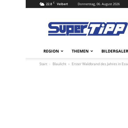
C
22.8
Donnerstag, 06. August 2026
Velbert
Super
Tipp
Online
REGION
THEMEN
BILDERGALER
Start
Blaulicht
Erster Waldbrand des Jahres in Ess