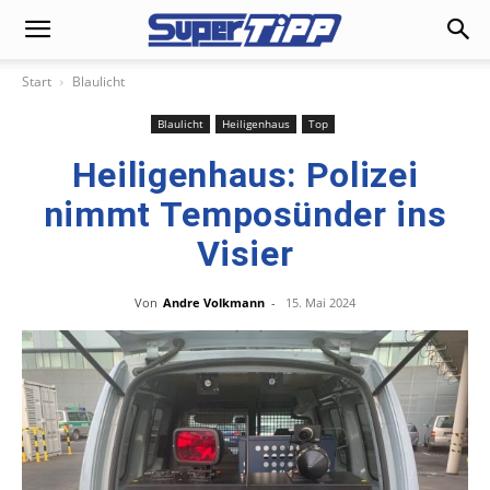
Start
Blaulicht
Blaulicht
Heiligenhaus
Top
Heiligenhaus: Polizei
nimmt Temposünder ins
Visier
Von
Andre Volkmann
-
15. Mai 2024