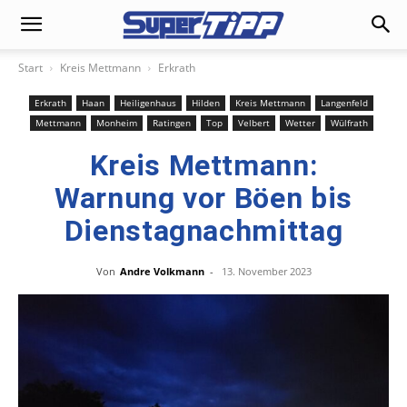
Start
Kreis Mettmann
Erkrath
Erkrath
Haan
Heiligenhaus
Hilden
Kreis Mettmann
Langenfeld
Mettmann
Monheim
Ratingen
Top
Velbert
Wetter
Wülfrath
Kreis Mettmann:
Warnung vor Böen bis
Dienstagnachmittag
Von
Andre Volkmann
-
13. November 2023