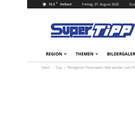
C
10.3
Freitag, 07. August 2026
Zus
Velbert
Super
Tipp
Online
REGION
THEMEN
BILDERGALER
Start
Top
Nevigeser Feuerwehr lädt wieder zum Fe