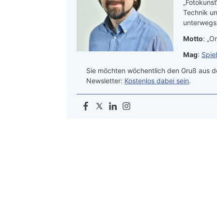
„Fotokunst
Technik un
unterwegs.
Motto
: „On
Mag
:
Spie
Sie möchten wöchentlich den Gruß aus de
Newsletter:
Kostenlos dabei sein
.