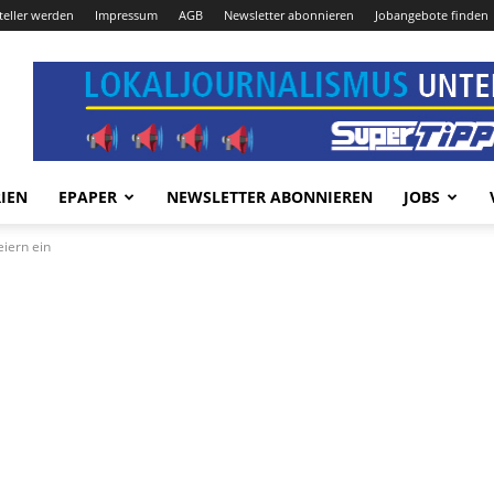
teller werden
Impressum
AGB
Newsletter abonnieren
Jobangebote finden
IEN
EPAPER
NEWSLETTER ABONNIEREN
JOBS
iern ein