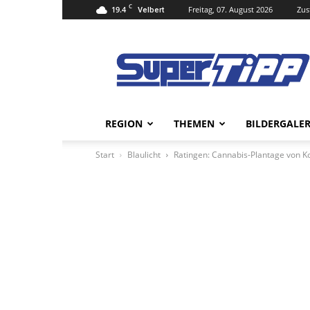
C
19.4
Freitag, 07. August 2026
Zus
Velbert
Super
Tipp
Online
REGION
THEMEN
BILDERGALER
Start
Blaulicht
Ratingen: Cannabis-Plantage von K