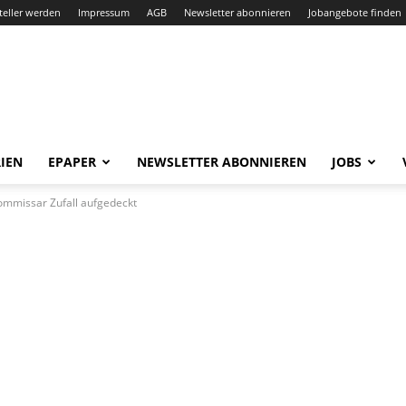
teller werden
Impressum
AGB
Newsletter abonnieren
Jobangebote finden
IEN
EPAPER
NEWSLETTER ABONNIEREN
JOBS
ommissar Zufall aufgedeckt