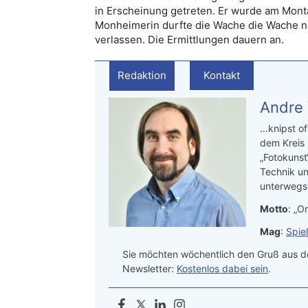
in Erscheinung getreten. Er wurde am Monta
Monheimerin durfte die Wache die Wache n
verlassen. Die Ermittlungen dauern an.
Redaktion
Kontakt
Andre
…knipst of
dem Kreis
„Fotokunst
Technik un
unterwegs.
Motto
: „On
Mag
:
Spie
Sie möchten wöchentlich den Gruß aus de
Newsletter:
Kostenlos dabei sein
.