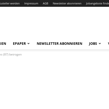
Zusteller werden
Impressum
AGB
Newsletter abonnieren
Jobangebote find
IEN
EPAPER
NEWSLETTER ABONNIEREN
JOBS
es (87) betrogen