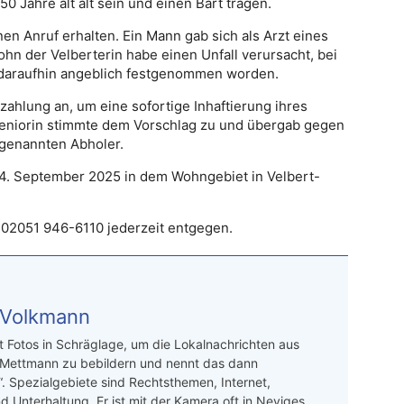
50 Jahre alt alt sein und einen Bart tragen.
en Anruf erhalten. Ein Mann gab sich als Arzt eines
hn der Velberterin habe einen Unfall verursacht, bei
i daraufhin angeblich festgenommen worden.
zahlung an, um eine sofortige Inhaftierung ihres
 Seniorin stimmte dem Vorschlag zu und übergab gegen
ogenannten Abholer.
m 24. September 2025 in dem Wohngebiet in Velbert-
r 02051 946-6110 jederzeit entgegen.
 Volkmann
t Fotos in Schräglage, um die Lokalnachrichten aus
 Mettmann zu bebildern und nennt das dann
“. Spezialgebiete sind Rechtsthemen, Internet,
d Unterhaltung. Er ist mit der Kamera oft in Neviges