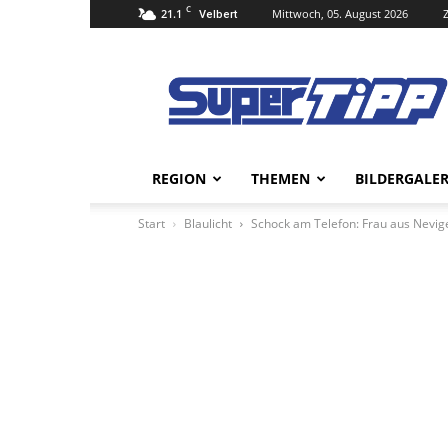
C
21.1
Mittwoch, 05. August 2026
Velbert
Super
Tipp
Online
REGION
THEMEN
BILDERGALER
Start
Blaulicht
Schock am Telefon: Frau aus Nevig