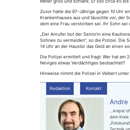
Meter groß und schlank. Er soll circa 45 bis 
Zuvor hatte die 87-Jährige gegen 10 Uhr ein
Krankenhauses aus und täuschte vor, der So
dem eine Frau verstorben sei. Ihr Sohn se
„Der Anrufer bot der Seniorin eine Kautions
Sohnes zu vermeiden“, so die Polizei. Die
14 Uhr an der Haustür das Geld an einen s
Die Polizei ermittelt und fragt: Wer hat a
Neviges etwas Verdächtiges beobachtet?
Hinweise nimmt die Polizei in Velbert unte
Redaktion
Kontakt
Andre
…knipst of
dem Kreis
„Fotokunst
Technik un