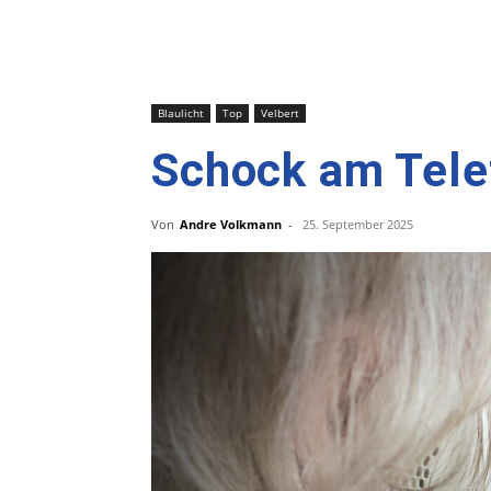
Blaulicht
Top
Velbert
Schock am Telef
Von
Andre Volkmann
-
25. September 2025