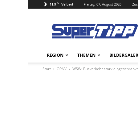
C
11.9
Freitag, 07. August 2026
Zus
Velbert
Super
Tipp
Online
REGION
THEMEN
BILDERGALER
Start
ÖPNV
WSW: Busverkehr stark eingeschränkt