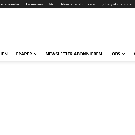
teller werden
Impressum
AGB
Newsletter abonnieren
Jobangebote finden
IEN
EPAPER
NEWSLETTER ABONNIEREN
JOBS