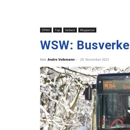
ÖPNV
Top
Velbert
Wuppertal
WSW: Busverkeh
Von
Andre Volkmann
-
29. November 2023