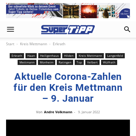
Start
Kreis Mettmann
Erkrath
Erkrath
Haan
Heiligenhaus
Hilden
Kreis Mettmann
Langenfeld
Mettmann
Monheim
Ratingen
Top
Velbert
Wülfrath
Aktuelle Corona-Zahlen
für den Kreis Mettmann
– 9. Januar
Von
Andre Volkmann
-
9. Januar 2022