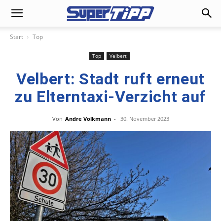
Start
Top
Top
Velbert
Velbert: Stadt ruft erneut
zu Elterntaxi-Verzicht auf
Von
Andre Volkmann
-
30. November 2023