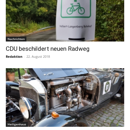
Nachrichten
CDU beschildert neuen Radweg
Redaktion
-
22. August 2018
Heiligenhaus