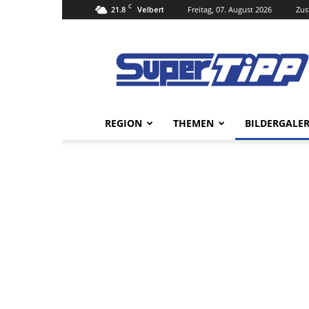
C
21.8
Freitag, 07. August 2026
Zus
Velbert
Super
Tipp
Online
REGION
THEMEN
BILDERGALER